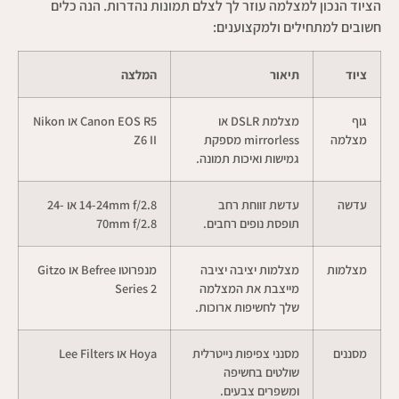
הציוד הנכון למצלמה עוזר לך לצלם תמונות נהדרות. הנה כלים
חשובים למתחילים ולמקצוענים:
ציוד
תיאור
המלצה
גוף
מצלמת DSLR או
Canon EOS R5 או Nikon
מצלמה
mirrorless מספקת
Z6 II
גמישות ואיכות תמונה.
עדשה
עדשת זווחת רחב
14-24mm f/2.8 או 24-
תופסת נופים רחבים.
70mm f/2.8
מצלמות
מצלמות יציבה יציבה
מנפרוטו Befree או Gitzo
מייצבת את המצלמה
Series 2
שלך לחשיפות ארוכות.
מסננים
מסנני צפיפות נייטרלית
Hoya או Lee Filters
שולטים בחשיפה
ומשפרים צבעים.