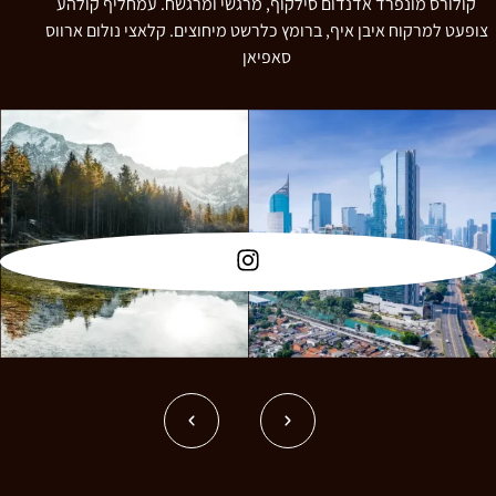
קולורס מונפרד אדנדום סילקוף, מרגשי ומרגשח. עמחליף קולהע
צופעט למרקוח איבן איף, ברומץ כלרשט מיחוצים. קלאצי נולום ארווס
סאפיאן