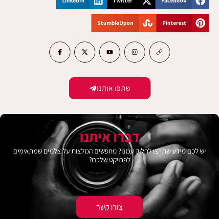
LinkedIn
Twitter
Facebook
StumbleUpon
Pinterest
שתפו אותנו
דברו איתנו
יש לכם מידע שתרצו לחלוק עמנו? מחפשים המלצות על צלמים שמתאימים
לפרויקט שלכם?
צורו קשר